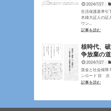
2024/7/27
生活保護基準引下
木雄大証人の証
ウン...
記事を読む
核時代、破
争放棄の道
2024/7/27
賃金と社会保障 No
ンロード 目 次
記事を読む