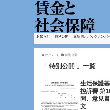
賃金と社会保障
お知らせ
特別公開
最新刊とバックナンバ
ホーム
特別公開
「 特別公開 」一覧
生活保護基
控訴審 第
問、意見書
文