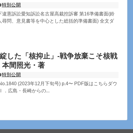
特別公開
違憲訴訟愛知訴訟名古屋高裁控訴審 第16準備書面(鈴
人尋問、意見書等を中心とした総括的準備書面) 全文ダ
綻した「核抑止」-戦争放棄こそ核戦
 本間照光・著
特別公開
.1840 (2023年12月下旬号) p.4〜 PDF版はこちらダウ
Ⅰ．広島・長崎からの...