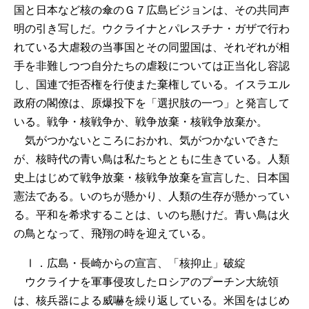
国と日本など核の傘のＧ７広島ビジョンは、その共同声
明の引き写しだ。ウクライナとパレスチナ・ガザで行わ
れている大虐殺の当事国とその同盟国は、それぞれが相
手を非難しつつ自分たちの虐殺については正当化し容認
し、国連で拒否権を行使また棄権している。イスラエル
政府の閣僚は、原爆投下を「選択肢の一つ」と発言して
いる。戦争・核戦争か、戦争放棄・核戦争放棄か。
気がつかないところにおかれ、気がつかないできた
が、核時代の青い鳥は私たちとともに生きている。人類
史上はじめて戦争放棄・核戦争放棄を宣言した、日本国
憲法である。いのちが懸かり、人類の生存が懸かってい
る。平和を希求することは、いのち懸けだ。青い鳥は火
の鳥となって、飛翔の時を迎えている。
Ⅰ．広島・長崎からの宣言、「核抑止」破綻
ウクライナを軍事侵攻したロシアのプーチン大統領
は、核兵器による威嚇を繰り返している。米国をはじめ