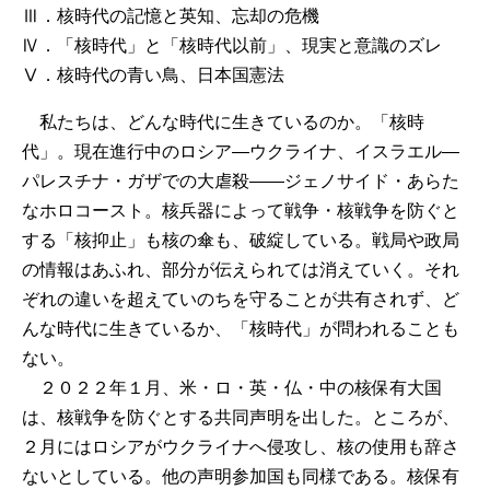
Ⅲ．核時代の記憶と英知、忘却の危機
Ⅳ．「核時代」と「核時代以前」、現実と意識のズレ
Ⅴ．核時代の青い鳥、日本国憲法
私たちは、どんな時代に生きているのか。「核時
代」。現在進行中のロシア―ウクライナ、イスラエル―
パレスチナ・ガザでの大虐殺――ジェノサイド・あらた
なホロコースト。核兵器によって戦争・核戦争を防ぐと
する「核抑止」も核の傘も、破綻している。戦局や政局
の情報はあふれ、部分が伝えられては消えていく。それ
ぞれの違いを超えていのちを守ることが共有されず、ど
んな時代に生きているか、「核時代」が問われることも
ない。
２０２２年１月、米・ロ・英・仏・中の核保有大国
は、核戦争を防ぐとする共同声明を出した。ところが、
２月にはロシアがウクライナへ侵攻し、核の使用も辞さ
ないとしている。他の声明参加国も同様である。核保有