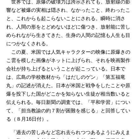
世界では、原爆の破壊力は誇示されても、放射線の影
響など被爆の実相は隠され、なかったこと、終わったこ
と、これからも起こらないことにされる。瞬時に消さ
れ、人間の形をとどめないほどに傷つき、放射能に苦し
められながら生きてきた、生身の人間の記憶も人生も目
につかなくされる。
この夏、米国では人気キャラクターの映像に原爆きの
こ雲を模した画像がネットに上げられ、それを映画製作
会社が持ち上げるということが起こっている。日本で
は、広島の学校教材から「はだしのゲン」「第五福竜
丸」の記述が消えた。日本が米国と戦争をしたことや原
爆を投下した国がどこかを知らない生徒が相当数いると
伝えられる。毎日新聞の調査では、「平和学習」につい
て、「担当教諭の約７割が困難を感じる」と回答してい
る（８月16日付）。
「過去の苦しみなど忘れ去られつつあるようにみえま