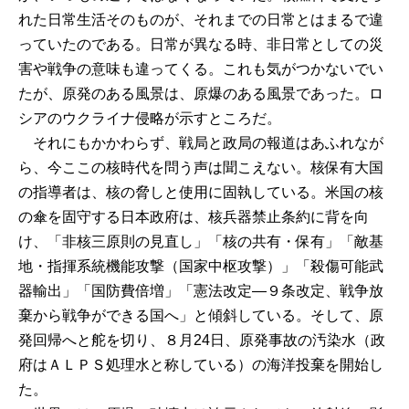
れた日常生活そのものが、それまでの日常とはまるで違
っていたのである。日常が異なる時、非日常としての災
害や戦争の意味も違ってくる。これも気がつかないでい
たが、原発のある風景は、原爆のある風景であった。ロ
シアのウクライナ侵略が示すところだ。
それにもかかわらず、戦局と政局の報道はあふれなが
ら、今ここの核時代を問う声は聞こえない。核保有大国
の指導者は、核の脅しと使用に固執している。米国の核
の傘を固守する日本政府は、核兵器禁止条約に背を向
け、「非核三原則の見直し」「核の共有・保有」「敵基
地・指揮系統機能攻撃（国家中枢攻撃）」「殺傷可能武
器輸出」「国防費倍増」「憲法改定―９条改定、戦争放
棄から戦争ができる国へ」と傾斜している。そして、原
発回帰へと舵を切り、８月24日、原発事故の汚染水（政
府はＡＬＰＳ処理水と称している）の海洋投棄を開始し
た。