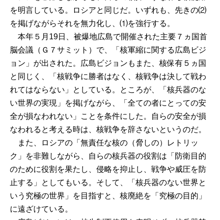
を明言している。ロシアと同じだ。いずれも、先きの⑵
を掲げながらそれを無力化し、⑴を強行する。
本年５月19日、被爆地広島で開催された主要７ヵ国首
脳会議（Ｇ７サミット）で、「核軍縮に関する広島ビジ
ョン」が出された。広島ビジョンもまた、核保有５ヵ国
と同じく、「核戦争に勝者はなく、核戦争は決して戦わ
れてはならない」としている。ところが、「核兵器のな
い世界の実現」を掲げながら、「全ての者にとっての安
全が損なわれない」ことを条件にした。自らの安全が損
なわれると考える時は、核戦争を辞さないというのだ。
また、ロシアの「無責任な核の（脅しの）レトリッ
ク」を非難しながら、自らの核兵器の役割は「防衛目的
のために役割を果たし、侵略を抑止し、戦争や威圧を防
止する」としてもいる。そして、「核兵器のない世界と
いう究極の世界」を目指すと、核廃絶を「究極の目的」
に遠ざけている。