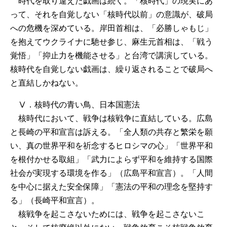
時代を取り違えた戯画は続く。「核時代」の現実にあ
って、それを自覚しない「核時代以前」の意識が、破局
への危機を深めている。岸田首相は、「必勝しゃもじ」
を抱えてウクライナに馳せ参じ、麻生元首相は、「戦う
覚悟」「抑止力を機能させる」と台湾で講演している。
核時代を自覚しない戯画は、繰り返されることで破局へ
と直結しかねない。
Ⅴ．核時代の青い鳥、日本国憲法
核時代において、戦争は核戦争に直結している。広島
と長崎の平和宣言は訴える。「全人類の共存と繁栄を願
い、真の世界平和を祈念するヒロシマの心」「世界平和
を根付かせる取組」「武力によらず平和を維持する国際
社会が実現する環境を作る」（広島平和宣言）。「人間
を中心に据えた安全保障」「憲法の平和の理念を堅持す
る」（長崎平和宣言）。
核戦争を起こさないためには、戦争を起こさないこ