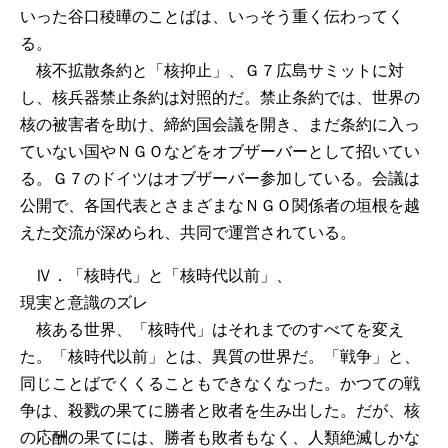
いった谷口稜曄のことばは、いっそう重く伝わってく
る。
核不拡散条約と「核抑止」、Ｇ７広島サミットに対
し、核兵器禁止条約は対照的だ。禁止条約では、世界の
核の被害者を助け、締約国会議を開き、まだ条約に入っ
ていない国やＮＧＯなどをオブザーバーとして招いてい
る。Ｇ７のドイツはオブザーバー参加している。会議は
公開で、各国代表とさまざまなＮＧＯ関係者の垣根を越
えた交流が深められ、共同で運営されている。
Ⅳ．「核時代」と「核時代以前」、
現実と意識のズレ
核ある世界、「核時代」はそれまでのすべてを変え
た。「核時代以前」とは、異質の世界だ。「戦争」と、
同じことばでくくることもできなくなった。かつての戦
争は、殺戮の果てに勝者と敗者を生み出した。だが、核
の応酬の果てには、勝者も敗者もなく、人類絶滅しかな