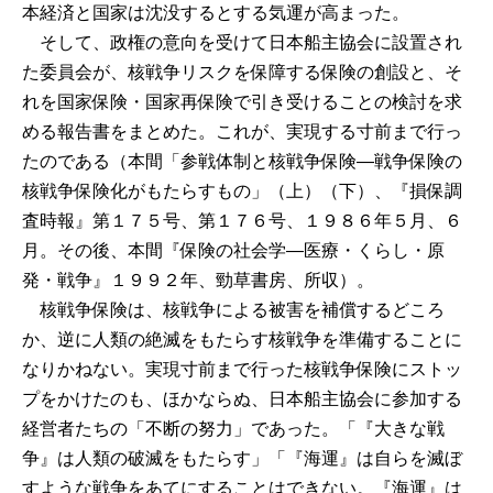
本経済と国家は沈没するとする気運が高まった。
そして、政権の意向を受けて日本船主協会に設置され
た委員会が、核戦争リスクを保障する保険の創設と、そ
れを国家保険・国家再保険で引き受けることの検討を求
める報告書をまとめた。これが、実現する寸前まで行っ
たのである（本間「参戦体制と核戦争保険―戦争保険の
核戦争保険化がもたらすもの」（上）（下）、『損保調
査時報』第１７５号、第１７６号、１９８６年５月、６
月。その後、本間『保険の社会学―医療・くらし・原
発・戦争』１９９２年、勁草書房、所収）。
核戦争保険は、核戦争による被害を補償するどころ
か、逆に人類の絶滅をもたらす核戦争を準備することに
なりかねない。実現寸前まで行った核戦争保険にストッ
プをかけたのも、ほかならぬ、日本船主協会に参加する
経営者たちの「不断の努力」であった。「『大きな戦
争』は人類の破滅をもたらす」「『海運』は自らを滅ぼ
すような戦争をあてにすることはできない。『海運』は