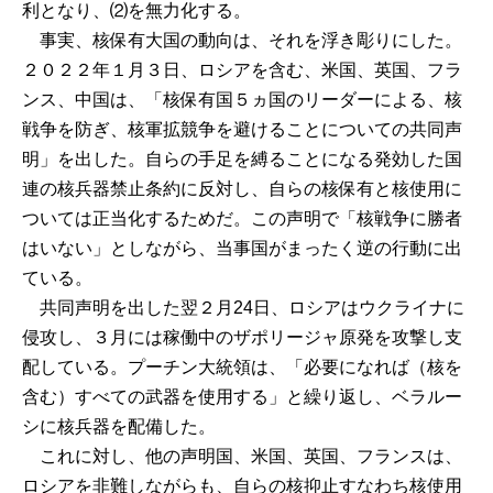
利となり、⑵を無力化する。
事実、核保有大国の動向は、それを浮き彫りにした。
２０２２年１月３日、ロシアを含む、米国、英国、フラ
ンス、中国は、「核保有国５ヵ国のリーダーによる、核
戦争を防ぎ、核軍拡競争を避けることについての共同声
明」を出した。自らの手足を縛ることになる発効した国
連の核兵器禁止条約に反対し、自らの核保有と核使用に
ついては正当化するためだ。この声明で「核戦争に勝者
はいない」としながら、当事国がまったく逆の行動に出
ている。
共同声明を出した翌２月24日、ロシアはウクライナに
侵攻し、３月には稼働中のザポリージャ原発を攻撃し支
配している。プーチン大統領は、「必要になれば（核を
含む）すべての武器を使用する」と繰り返し、ベラルー
シに核兵器を配備した。
これに対し、他の声明国、米国、英国、フランスは、
ロシアを非難しながらも、自らの核抑止すなわち核使用