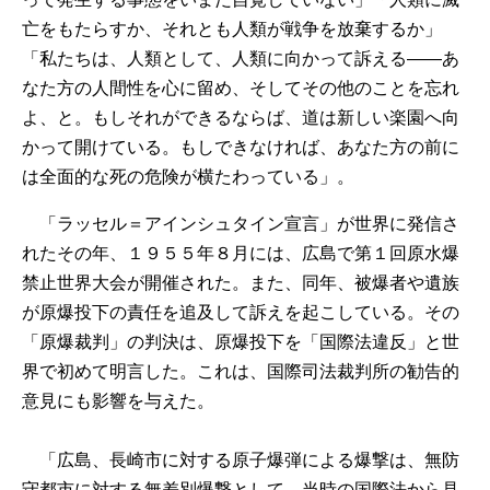
亡をもたらすか、それとも人類が戦争を放棄するか」
「私たちは、人類として、人類に向かって訴える――あ
なた方の人間性を心に留め、そしてその他のことを忘れ
よ、と。もしそれができるならば、道は新しい楽園へ向
かって開けている。もしできなければ、あなた方の前に
は全面的な死の危険が横たわっている」。
「ラッセル＝アインシュタイン宣言」が世界に発信さ
れたその年、１９５５年８月には、広島で第１回原水爆
禁止世界大会が開催された。また、同年、被爆者や遺族
が原爆投下の責任を追及して訴えを起こしている。その
「原爆裁判」の判決は、原爆投下を「国際法違反」と世
界で初めて明言した。これは、国際司法裁判所の勧告的
意見にも影響を与えた。
「広島、長崎市に対する原子爆弾による爆撃は、無防
守都市に対する無差別爆撃として、当時の国際法から見