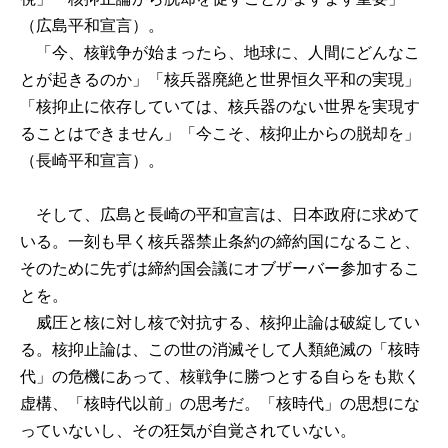
（広島平和宣言）。
「今、核戦争が始まったら、地球に、人間にどんなこ
とが起きるのか」「核兵器廃絶と世界恒久平和の実現」
「核抑止に依存していては、核兵器のない世界を実現す
ることはできません」「今こそ、核抑止からの脱却を」
（長崎平和宣言）。
そして、広島と長崎の平和宣言は、日本政府に求めて
いる。一刻も早く核兵器禁止条約の締約国になること、
そのために先ずは締約国会議にオブザーバー参加するこ
とを。
威圧と核に対し核で対抗する、核抑止論は破綻してい
る。核抑止論は、この世の消滅そして人類絶滅の「核時
代」の危機にあって、核戦争に勝つとする自らをも欺く
虚構、「核時代以前」の思考だ。「核時代」の思想にな
っていないし、その狂気が自覚されていない。