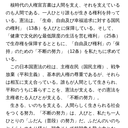
核時代の人権宣言書は人間を支え、それを支えている
のも人間である。一人ひとり誰もが生きる権利を持って
いる。憲法は、「生命、自由及び幸福追求に対する国民
の権利」（13条）を人びとに保障している。そして、
「健康で文化的な最低限度の生活を営む権利」（25条）
で生存権を保障するとともに、「自由及び権利」の「保
持」のための「不断の努力」（12条）を私たちに求めて
いる。
この日本国憲法の柱は、主権在民（国民主権）、戦争
放棄（平和主義）、基本的人権の尊重であるが、それら
は相互に支え合っている。誰もが人間として生きられ、
平和のうちに暮らすことを、憲法が支える。その憲法を
主権者たる人びとが支える、「不断の努力」。
生きる、いのちを支える、人間らしく生きられる社会
をつくる努力。「不断の努力」は、人びと、私たち一人
ひとりの「ふだん（普段）の努力」だ。ふだんのいのち