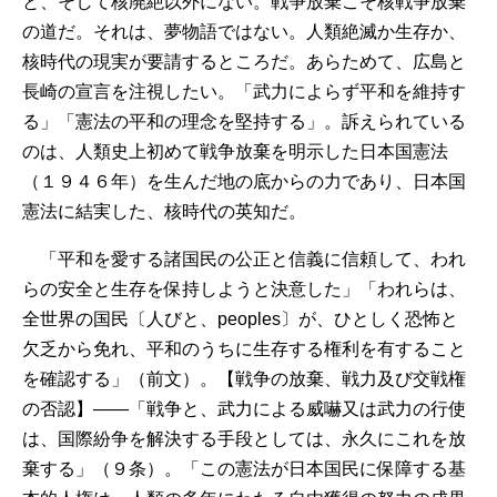
と、そして核廃絶以外にない。戦争放棄こそ核戦争放棄
の道だ。それは、夢物語ではない。人類絶滅か生存か、
核時代の現実が要請するところだ。あらためて、広島と
長崎の宣言を注視したい。「武力によらず平和を維持す
る」「憲法の平和の理念を堅持する」。訴えられている
のは、人類史上初めて戦争放棄を明示した日本国憲法
（１９４６年）を生んだ地の底からの力であり、日本国
憲法に結実した、核時代の英知だ。
「平和を愛する諸国民の公正と信義に信頼して、われ
らの安全と生存を保持しようと決意した」「われらは、
全世界の国民〔人びと、peoples〕が、ひとしく恐怖と
欠乏から免れ、平和のうちに生存する権利を有すること
を確認する」（前文）。【戦争の放棄、戦力及び交戦権
の否認】――「戦争と、武力による威嚇又は武力の行使
は、国際紛争を解決する手段としては、永久にこれを放
棄する」（９条）。「この憲法が日本国民に保障する基