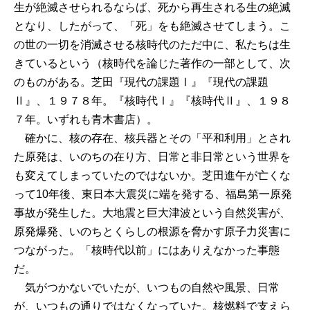
生が絶滅させられるならば、死から再生される生の絶滅
となり、したがって、「死」をも絶滅させてしまう。こ
の世の一切を消滅させる核時代のただ中に、私たちは生
きているという（核時代を論じた著作の一部として、次
のものがある。芝田『現代の課題Ⅰ』『現代の課題
Ⅱ』、１９７８年。『核時代Ⅰ』『核時代Ⅱ』、１９８
７年。いずれも青木書店）。
確かに、核の存在、核兵器とその「平和利用」とされ
た原発は、いのちの在り方、日常と非日常という世界を
も変えてしまっていたのではないか。芝田進午が亡くな
って10年後、東日本大震災に端を発する、福島第一原発
事故が発生した。大地震と巨大津波という自然災害が、
原発爆発、いのちとくらしの根源を脅かす原子力災害に
つながった。「核時代以前」にはありえなかった事態
だ。
気がつかないでいたが、いつもの自然や風景、日常
が、いつもの通りではなくなっていた。核燃料で支えら