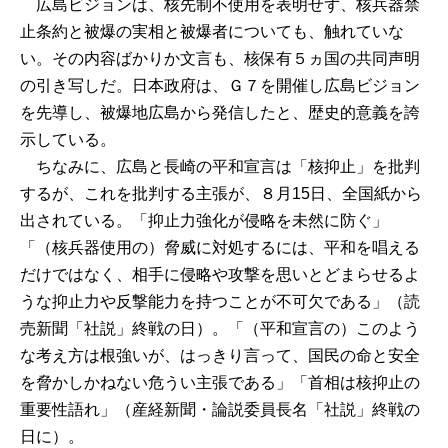
広島ビジョンは、核先制不使用を表明せず、核兵器禁
止条約と被爆の実相と被爆者についても、触れていな
い。その内容ばかりか文言も、核保有５ヵ国の共同声明
の引き写しだ。日本政府は、Ｇ７を開催し広島ビジョン
を先導し、被爆地広島から発信したと、歴史的意義を誇
示している。
ちなみに、広島と長崎の平和宣言は「核抑止」を批判
するが、これを批判する主張が、８月15日、全国紙から
出されている。「抑止力強化が侵略を未然に防ぐ」
「（核兵器使用の）脅威に対処するには、平和を唱える
だけではなく、相手に侵略や攻撃を思いとどまらせるよ
うな抑止力や反撃能力を持つことが不可欠である」（読
売新聞「社説」終戦の日）。「（平和宣言の）このよう
な考え方は根強いが、はっきり言って、国民の命と安全
を脅かしかねない危うい主張である」「首相は核抑止の
重要性語れ」（産経新聞・論説委員長名「社説」終戦の
日に）。