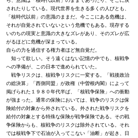
ら、意識は「核時代以前」のままであったり、そこに戻
されたりしている。現代世界を生きる多くの人びとも、
「核時代以前」の意識のままだ。今ここにある危機は、
それが自覚されていないという危機でもある。現存する
いのちの現実と意識の大きなズレがあり、そのズレが広
がるほどに危機が深まっている。
自らの力を過信する権力者ほど無自覚だ。
知って欲しい。そう遠くはない記憶の中でも、核戦争
への準備が、この日本で進められていた。
戦争リスクは、核戦争リスクに一変する。「戦後政治
の総決算」「西側同盟」が政権（中曽根内閣）によって
掲げられた１９８０年代半ば、「核戦争保険」への衝動
が強まった。通常の保険においては、戦争のリスクは保
険給付の対象から外されている。外された戦争リスクを
給付の対象とする特殊な保険が戦争保険である。その戦
争保険からも、核戦争のリスクは除外されている。それ
では核戦争下で石油が入ってこない「油断」が起き、日