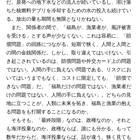
だ。原発への地下水などの流入が続いているし、溶け落
ちた核燃料デブリを冷却するための水の投入も続けてい
る。放出の量も期間も無限となりかねない。
また、関係者の間で、「福島が、漁業者が、風評被害
を受ける」とする声が少なくない。これは容易に、「賠
償問題」の回路につながる。短期で狭く、人間と人間と
の間の金銭関係だ。しかし、取り違えてはいけない。引
き起こされているのは、賠償問題や外交カード上の問題
ではない。人間の手に負えない問題である。リスクにお
いてはいうまでもなく、コストに限定しても、「賠償で
きない問題」だ。「福島だけの問題ではない、漁業者だ
けの問題ではない、人間の手に負えない」。どちらの見
地に立つことが、人類に未来を拓き、福島と漁業の抱え
る問題をも打開することになるのか。
そもそも、「最終段階」なのは、政権なのか、それと
も海洋投棄なのか。政権ならば、誰にも分かる。もって
数年だからだ。海洋投棄ならば、話が違う。狭く見ても