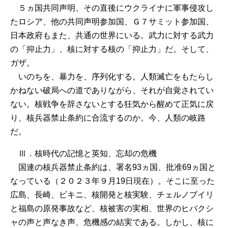
５ヵ国共同声明、その直後にウクライナに軍事侵攻し
たロシア、他の共同声明参加国、Ｇ７サミット参加国、
日本政府もまた、共通の世界にいる。武力に対する武力
の「抑止力」、核に対する核の「抑止力」だ。そして、
ガザ。
いのちを、暴力を、序列化する。人類滅亡をもたらし
かねない破局への道でありながら、それが自覚されてい
ない。核戦争を辞さないとする狂気から醒めて正気に戻
り、核兵器禁止条約に合流するのか。今、人類の岐路
だ。
Ⅲ．核時代の記憶と英知、忘却の危機
国連の核兵器禁止条約は、署名93ヵ国、批准69ヵ国と
なっている（２０２３年９月19日現在）。そこに至った
広島、長崎、ビキニ、核開発と核実験、チェルノブイリ
と福島の原発事故など、核被害の実相、世界のヒバクシ
ャの声と声なき声、危機感の結実である。しかし、核に