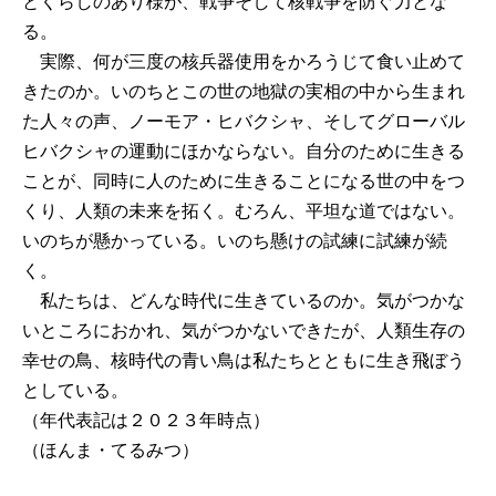
とくらしのあり様が、戦争そして核戦争を防ぐ力とな
る。
実際、何が三度の核兵器使用をかろうじて食い止めて
きたのか。いのちとこの世の地獄の実相の中から生まれ
た人々の声、ノーモア・ヒバクシャ、そしてグローバル
ヒバクシャの運動にほかならない。自分のために生きる
ことが、同時に人のために生きることになる世の中をつ
くり、人類の未来を拓く。むろん、平坦な道ではない。
いのちが懸かっている。いのち懸けの試練に試練が続
く。
私たちは、どんな時代に生きているのか。気がつかな
いところにおかれ、気がつかないできたが、人類生存の
幸せの鳥、核時代の青い鳥は私たちとともに生き飛ぼう
としている。
（年代表記は２０２３年時点）
（ほんま・てるみつ）