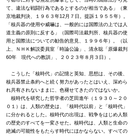
て、違法な戦闘行為であるとするのが相当である」（東
京地裁判決、１９６３年12月７日。提訴１９５５年）。
「核兵器の使用や威嚇は、一般的には国際法の上では人
道主義の原則に反する」（国際司法裁判所、核兵器の使
用と国際法についての勧告的意見、１９９６年）。（以
上、ＮＨＫ解説委員室「時論公論」、清永聡「原爆裁判
60年 現代への教訓」、２０２３年８月３日）。
こうした「核時代」の記憶と英知、思想は、その後、
核兵器禁止条約へと続く努力があったとはいえ、深めら
れ共有されないままに、色褪せてきたのではないか。
核時代を研究した哲学者の芝田進午（１９３０～２０
０１）は、人類の歴史は、「核時代以前」と「核時代」
に分かれるとした。核時代の出現は、戦争をはじめ人類
の歴史のすべてを一変させた。核時代は、人類と生命の
絶滅の可能性をもたらす時代にほかならない。すべての