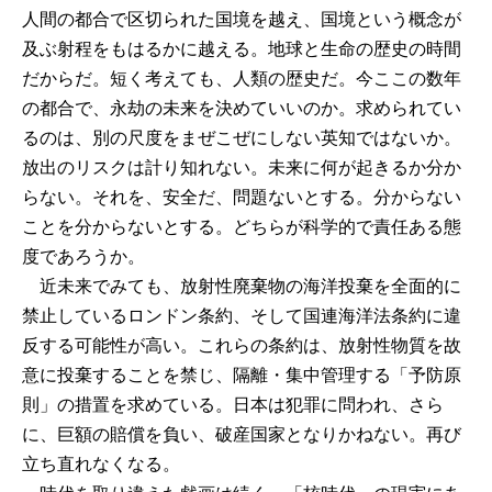
人間の都合で区切られた国境を越え、国境という概念が
及ぶ射程をもはるかに越える。地球と生命の歴史の時間
だからだ。短く考えても、人類の歴史だ。今ここの数年
の都合で、永劫の未来を決めていいのか。求められてい
るのは、別の尺度をまぜこぜにしない英知ではないか。
放出のリスクは計り知れない。未来に何が起きるか分か
らない。それを、安全だ、問題ないとする。分からない
ことを分からないとする。どちらが科学的で責任ある態
度であろうか。
近未来でみても、放射性廃棄物の海洋投棄を全面的に
禁止しているロンドン条約、そして国連海洋法条約に違
反する可能性が高い。これらの条約は、放射性物質を故
意に投棄することを禁じ、隔離・集中管理する「予防原
則」の措置を求めている。日本は犯罪に問われ、さら
に、巨額の賠償を負い、破産国家となりかねない。再び
立ち直れなくなる。