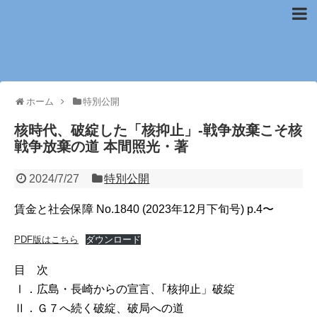
賃金と社会保障
ホーム
特別公開
核時代、破綻した「核抑止」-戦争放棄こそ核
戦争放棄の道 本間照光・著
2024/7/27
特別公開
賃金と社会保障 No.1840 (2023年12月下旬号) p.4〜
PDF版はこちら
ダウンロード
目 次
Ⅰ．広島・長崎からの宣言、｢核抑止」破綻
Ⅱ．Ｇ７へ続く破綻、破局への道