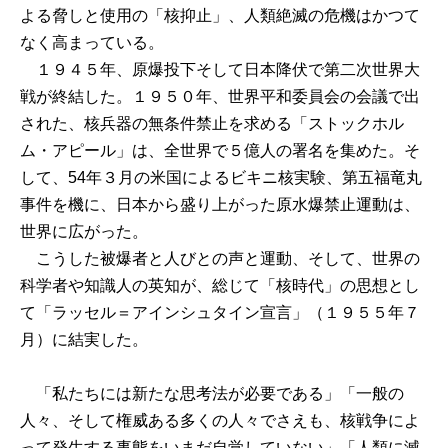
よる脅しと使用の「核抑止」、人類絶滅の危機はかつて
なく高まっている。
１９４５年、原爆投下そして日本降伏で第二次世界大
戦が終結した。１９５０年、世界平和委員会の会議で出
された、核兵器の無条件禁止を求める「ストックホル
ム・アピール」は、全世界で５億人の署名を集めた。そ
して、54年３月の米国によるビキニ核実験、第五福竜丸
事件を機に、日本から盛り上がった原水爆禁止運動は、
世界に広がった。
こうした被爆者と人びとの声と運動、そして、世界の
科学者や知識人の英知が、総じて「核時代」の思想とし
て「ラッセル＝アインシュタイン宣言」（１９５５年７
月）に結実した。
「私たちには新たな思考法が必要である」「一般の
人々、そして権威ある多くの人々でさえも、核戦争によ
って発生する事態をいまだ自覚していない」「人類に滅