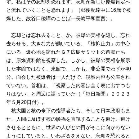
す。私はその忘却を恐れます。忘却が新しい原爆肯定へ
と流れていくことを恐れます」（郵便配達中に16歳で被
爆した、故谷口稜曄のことば―長崎平和宣言）。
忘却とは忘れ去ること、か。被爆の実相を隠し、忘れ
去らせる、大きな力が働いている。「核抑止力」の中心
にいる、爆心地を訪れたＧ７広島サミットの首脳たち
は、原爆資料館を視察した。しかし、被爆の実相を展示
した本館ではなく、東館で、しかも、非公開でわずか40
分。面会した被爆者は一人だけで、視察内容も公表され
ていない。首相は、「視察した内容は全く表に出すつも
りはない」と周辺に語っていた（「毎日新聞」２０２３
年５月20日付）。
核大国と核の傘下の指導者たち、そして日本政府もま
た、人間に及ぼす核の惨禍を直視することを避け、避け
させるとともに、世界の人びとの目がそこに向かわない
ようにしていると、いわざるをえない。忘却を恐れると