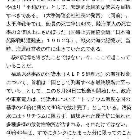
やはり『平和の子』として、安定的永続的な繁栄を目指
すべきである」（大手海運会社社長の発言）（同前）。
太平洋戦争では、船員の死亡率は43％、陸海軍人の死亡
率の２倍以上にものぼった（㈶海上労働協会編『日本商
船隊戦時遭難史』１９６２年）。戦火の海の記憶が、当
時、海運経営者の中に生きていたのである。
核の記憶も過ぎたことではない。今、ここで起こって
いることだ。
福島原発事故の汚染水（ＡＬＰＳ処理水）の海洋投棄
について、首相は「国として判断すべき最終段階に至っ
ている」として、この８月24日に投棄を開始した。政府
や東京電力は、汚染水について「トリチウム濃度を国の
基準の40倍に薄めて40年で放出完了」としている。汚染
水にはトリチウムに限らず、破壊された原子炉に触れた
多種多様の放射性物質が含まれる。それだけではない。
40倍40年は、すでにタンクにたまった分に限ってのこと