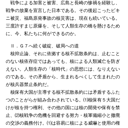
戦争による加害と被害、広島と長崎の惨禍を経験し、
戦争の放棄を宣言した日本である。その後起こったビキ
ニ被災、福島原発事故の核災害は、現在も続いている。
三度許すまじ原爆を、そして人類生存の橋を懸けるため
に、今、私たちに何ができるのか。
Ⅱ．Ｇ７へ続く破綻、破局への道
核抑止論、それに依拠する核不拡散条約は、止むこと
のない核依存症ではあっても、核による人類滅亡を防ぎ
えない。人類生存の「核時代」の思想には、なりえない
のである。その矛盾から、生まれるべくして生まれたの
が核兵器禁止条約だ。
核保有大国が主導する核不拡散条約には矛盾するふた
つのことがらが組み合わされている。⑴核保有５大国だ
けが核を持つ権利、その他の国には核の開発や保有を禁
止、⑵核戦争の危機を回避する努力・核軍備縮小と撤廃
の交渉の義務付け。⑴は容易に核による威嚇と使用の権