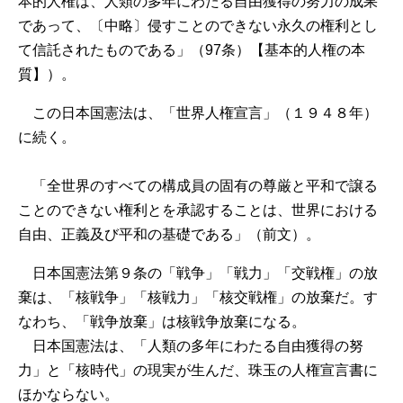
本的人権は、人類の多年にわたる自由獲得の努力の成果
であって、〔中略〕侵すことのできない永久の権利とし
て信託されたものである」（97条）【基本的人権の本
質】）。
この日本国憲法は、「世界人権宣言」（１９４８年）
に続く。
「全世界のすべての構成員の固有の尊厳と平和で譲る
ことのできない権利とを承認することは、世界における
自由、正義及び平和の基礎である」（前文）。
日本国憲法第９条の「戦争」「戦力」「交戦権」の放
棄は、「核戦争」「核戦力」「核交戦権」の放棄だ。す
なわち、「戦争放棄」は核戦争放棄になる。
日本国憲法は、「人類の多年にわたる自由獲得の努
力」と「核時代」の現実が生んだ、珠玉の人権宣言書に
ほかならない。