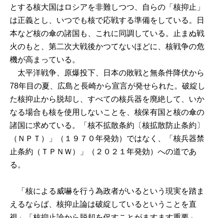
とする核大国はロシアを非難しつつ、自らの「核抑止」
は正義とし、いつでも核で応戦する準備をしている。日
本など核の傘の諸国も、これに同調している。止まぬ戦
火のもと、第二次大戦後かつてないほどに、核戦争の危
機が高まっている。
太平洋戦争、原爆投下、日本の敗戦と無条件降伏から
78年目の夏、広島と長崎から宣言が発せられた。破綻し
た核抑止から脱却し、すべての核兵器を廃絶して、いか
なる場合も核を使用しないことを、核保有国と核の傘の
諸国に求めている。「核不拡散条約〔核拡散防止条約〕
（ＮＰＴ）」（１９７０年発効）ではなく、「核兵器禁
止条約（ＴＰＮＷ）」（２０２１年発効）への道であ
る。
「核による威嚇を行う為政者がいるという現実を踏ま
えるならば、核抑止論は破綻しているということを直
視」「核抑止論から脱却を促すことがますます重要」